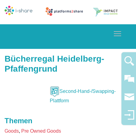
Toggle
Bücherregal Heidelberg-
Pfaffengrund
Second-Hand-/Swapping-
Plattform
Themen
Goods
Pre Owned Goods