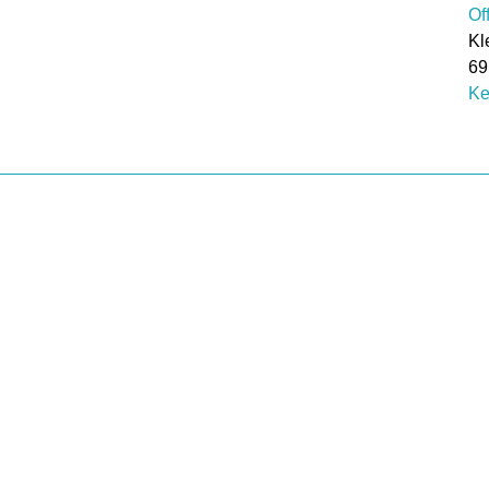
Of
Kl
69
Ke