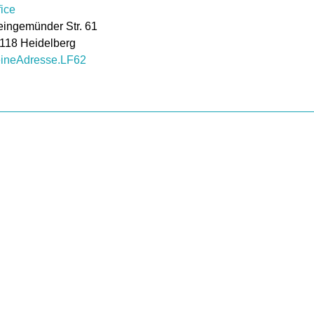
fice
eingemünder Str. 61
118
Heidelberg
ineAdresse.LF62