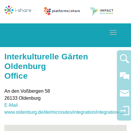
Toggle
Interkulturelle Gärten
Oldenburg
Office
An den Voßbergen 58
26133
Oldenburg
E-Mail
www.oldenburg.de/de/microsites/integration/integration-projektfoerderung/laufende-projekte/interkulturelle-gaerten.html