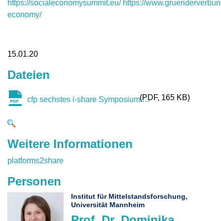
https://socialeconomysummit.eu/
https://www.gruenderverbund
economy/
15.01.20
Dateien
PDF
165 KB
cfp sechstes i-share Symposium.pdf
Weitere Informationen
platforms2share
Personen
Institut für Mittelstandsforschung,
Universität Mannheim
Prof. Dr. Dominika