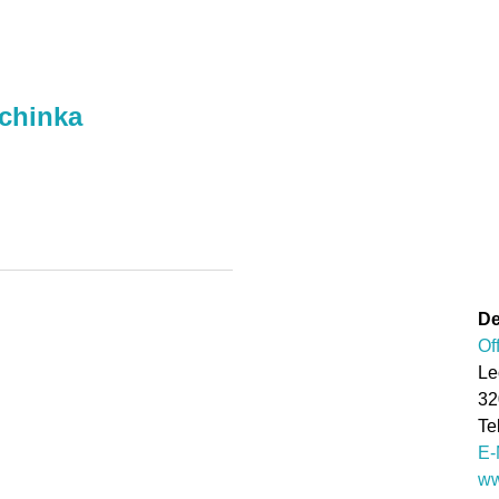
echinka
De
Of
Le
32
E-
ww