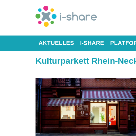
AKTUELLES
I-SHARE
PLATFO
Kulturparkett Rhein-Neck