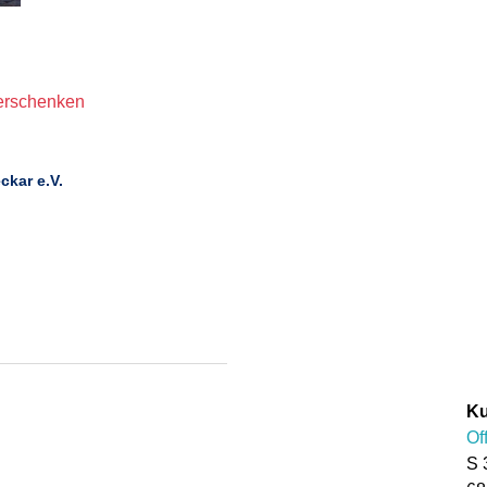
erschenken
ckar e.V.
Ku
Of
S 