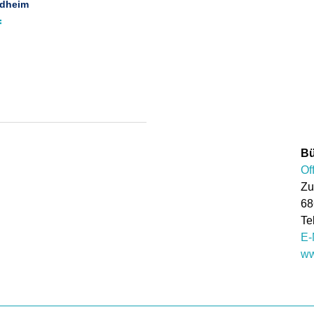
rdheim
f
Bü
Of
Zu
68
E-
ww