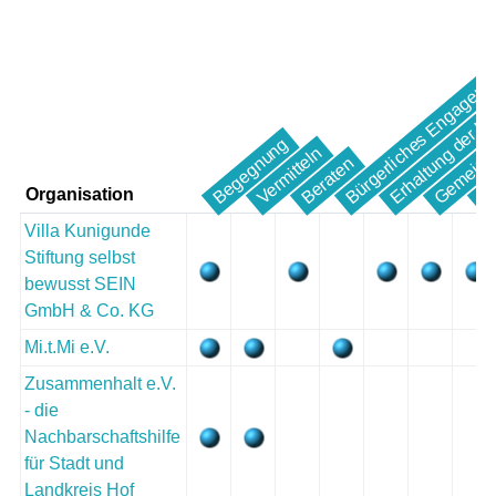
Erhaltung der Ind
Gem
Bürgerliches Engageme
Gemeinsch
Begegnung
Vermitteln
Beraten
Organisation
Villa Kunigunde
Stiftung selbst
bewusst SEIN
GmbH & Co. KG
Mi.t.Mi e.V.
Zusammenhalt e.V.
- die
Nachbarschaftshilfe
für Stadt und
Landkreis Hof