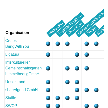
Gemeinschaftlich Nut
Digitale Plattform
Marktpl
Verkaufen
Vermitteln
V
Teilen
Organisation
Ordios -
BringWithYou
Ligatura
Interkultureller
Gemeinschaftsgarten
himmelbeet gGmbH
Unser Land
share4good GmbH
Stuffle
SWOP