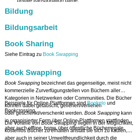
private transportation game.
München.
https://www.rolandberger.com/en/Publication
Bildung
Bullock, C., Brereton, F., & Bailey, S. (2017). The
economic contribution of public bike-share to the
Bildungsarbeit
sustainability and efficient functioning of
cities.
Sustainable Cities and Society
,
28
, 76-
Book Sharing
87.
http://www.sciencedirect.com/science/article/pii/
Siehe Eintrag zu
Book Swapping
Book Swapping
Book Swapping
bezeichnet das gegenseitige, meist nicht
kommerzielle Zurverfügungstellen von Büchern aller
Kategorien in Netzwerken oder Communities. Die Bücher
Beispiele für Online-Plattformen sind
Bookelo
und
können dabei getauscht, geliehen/verliehen
Bookcrossing.
oder geschenkt/verschenkt werden.
Book Swapping
kann
in organisierter Form über Online-Plattformen stattfinden,
Die Vorteile von
Book Swapping
liegen in der Möglichkeit,
aber auch offline, bspw. über öffentliche Bücherregale.
kostenlos Bücher zu erhalten anstatt sie sich zu kaufen,
aber auch in seiner Umweltfreundlichkeit durch die