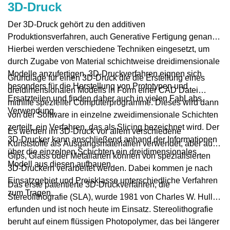
3D-Druck
Der 3D-Druck gehört zu den additiven
Produktionsverfahren, auch Generative Fertigung genannt.
Hierbei werden verschiedene Techniken eingesetzt, um
durch Zugabe von Material schichtweise dreidimensionale
Modelle anzufertigen. 3D-Druckverfahren eignen sich
Grundlage für einen 3D-Druck die die Erstellung eines
besonders für die Herstellung von Prototypen und
dreidimensionalen Modells in Form einer CAD Datei
Ersatzteilen und finden daher auch in vielen FabLabs
mithilfe spezieller Computerprogramme. Dieses wird dann
Verwendung.
von der Software in einzelne zweidimensionale Schichten
zerteilt, ein Verfahren, das als Slicing bezeichnet wird. Der
Es werden im 3D-Druck vor allem verschiedene
3D-Drucker kann anschließend anhand der Informationen
Kunststoffe als Ausgangsmaterialien verwendet, aber auch
über die einzelnen Schichten ein dreidimensionales
Gips, Glass oder Metallarten können von spezialisierten
Modell aus diesen aufbauen.
3D-Druckern verarbeitet werden. Dabei kommen je nach
Einsatzgebiet und Preisklasse unterschiedliche Verfahren
Das erste patentierte 3D-Druckverfahren, die
zum Tragen.
Stereolithografie (SLA), wurde 1981 von Charles W. Hull
erfunden und ist noch heute im Einsatz. Stereolithografie
beruht auf einem flüssigen Photopolymer, das bei längerer