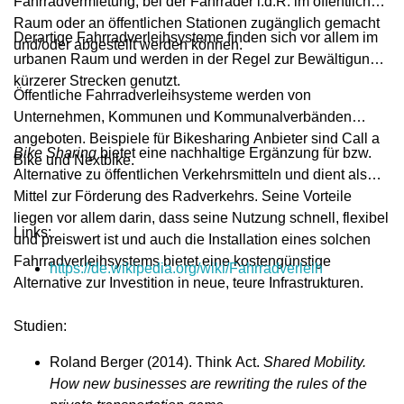
Fahrradvermietung, bei der Fahrräder i.d.R. im öffentlichen
Raum oder an öffentlichen Stationen zugänglich gemacht
Derartige Fahrradverleihsysteme finden sich vor allem im
und/oder abgestellt werden können.
urbanen Raum und werden in der Regel zur Bewältigung
kürzerer Strecken genutzt.
Öffentliche Fahrradverleihsysteme werden von
Unternehmen, Kommunen und Kommunalverbänden
angeboten. Beispiele für Bikesharing Anbieter sind Call a
Bike Sharing
bietet eine nachhaltige Ergänzung für bzw.
Bike und Nextbike.
Alternative zu öffentlichen Verkehrsmitteln und dient als
Mittel zur Förderung des Radverkehrs. Seine Vorteile
liegen vor allem darin, dass seine Nutzung schnell, flexibel
Links:
und preiswert ist und auch die Installation eines solchen
Fahrradverleihsystems bietet eine kostengünstige
https://de.wikipedia.org/wiki/Fahrradverleih
Alternative zur Investition in neue, teure Infrastrukturen.
Studien:
Roland Berger (2014). Think Act.
Shared Mobility.
How new businesses are rewriting the rules of the