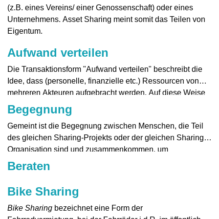
(z.B. eines Vereins/ einer Genossenschaft) oder eines
Unternehmens. Asset Sharing meint somit das Teilen von
Eigentum.
Aufwand verteilen
Die Transaktionsform "Aufwand verteilen" beschreibt die
Idee, dass (personelle, finanzielle etc.) Ressourcen von
mehreren Akteuren aufgebracht werden. Auf diese Weise
verteilt sich der Aufwand auf mehrere Akteure.
Begegnung
Gemeint ist die Begegnung zwischen Menschen, die Teil
Ein Anwendungsfall ist das
Crowdfunding
, bei dem eine
des gleichen Sharing-Projekts oder der gleichen Sharing-
Vielzahl von Investoren die finanziellen Ressourcen
Organisation sind und zusammenkommen, um
aufbringt, um ein Projekt zu realisieren. Der
Gegenstände zu teilen, ihre Zeit oder Fähigkeiten
Finanzierungsaufwand wird damit auf viele Investoren
Beraten
tauschen sowie Unterstützung anbieten und somit eine
verteilt.
besondere Form der Gemeinschaft bilden.
Bike Sharing
Bike Sharing
bezeichnet eine Form der