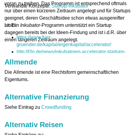
voran zu treiben. Das Programm ist entsprechend oftmals
Verwandte Konzepte:
Startup-Inkubator
nur über einen kürzeren Zeitraum angelegt und für Startups
geeignet, deren Geschäftsidee schon etwas ausgereifter
ist. Ein
Links:
Inkubator
-Programm unterstützt ein Startup
dagegen bereits bei der Ideen-Findung und ist i.d.R. über
https://www.fuer-
einen längeren Zeitraum angelegt.
gruender.de/kapital/eigenkapital/accelerator/
http://t3n.de/news/inkubatoren-accelerator-startups-
deutschland-655475/
Allmende
https://www.gruenderszene.de/lexikon/begriffe/accelera
Die Allmende ist eine Rechtsform gemeinschaftlichen
https://www.derbrutkasten.com/a/accelerator-
Eigentums.
inkubator-unterschied/
Alternative Finanzierung
Siehe Eintrag zu
Crowdfunding
Alternativ Reisen
Siehe Einträge zu: